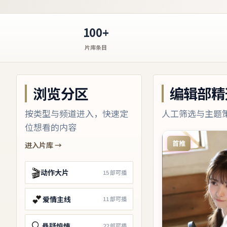
100+
片库条目
浏览分区
编辑部精
按类型与频道进入，快速定
人工筛选与主题
位想看的内容
首推
进入片库 →
🎬
动作大片
15
部可播
💕
爱情主线
11
部可播
🔍
悬疑惊悚
22
部可播