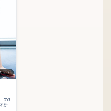
99:39
，笑点
不想看