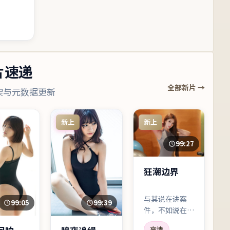
片速递
全部新片 →
架与元数据更新
新上
新上
99:27
狂潮边界
与其说在讲案
99:05
99:39
件，不如说在讲
「人为什么会对
高清