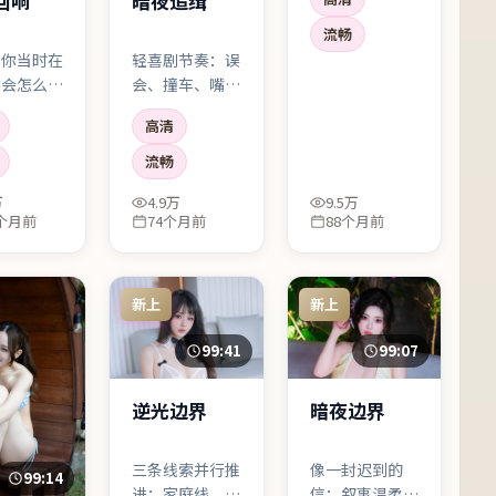
回响
暗夜追缉
自己撒谎」。宁
浩把叙事压得很
流畅
低，像深夜电
果你当时在
轻喜剧节奏：误
台，慢慢把听众
你会怎么
会、撞车、嘴硬
引进雾里。
——影片
心软，笑点来自
高清
把问题抛给
性格而不是尬
，却不急着
梗。适合想放松
流畅
准答案。
又不想看无脑片
万
4.9万
9.5万
的观众。
0个月前
74个月前
88个月前
新上
新上
99:41
99:07
逆光边界
暗夜边界
三条线索并行推
像一封迟到的
99:14
进：家庭线、职
信：叙事温柔，