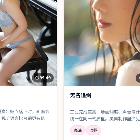
99:49
无名追缉
重奏：鼓点落下时，画面会
工业完成度高：场面调度、声音设计
。视听语言比台词更有信息
统一在同一气质里。英国制作里少见
体感」。
高清
流畅