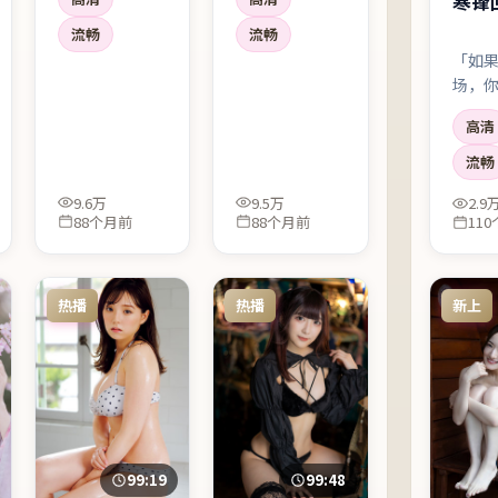
寒锋
剧情。韩国语境
自己撒谎」。宁
下的社会细节很
浩把叙事压得很
流畅
流畅
扎实，配角也不
低，像深夜电
「如
是工具人。
台，慢慢把听众
场，
引进雾里。
做？」
高清
不断
观众
流畅
给标
9.6万
9.5万
2.9
88个月前
88个月前
11
热播
热播
新上
99:19
99:48