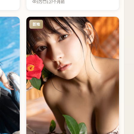
3万
127个月前
首推