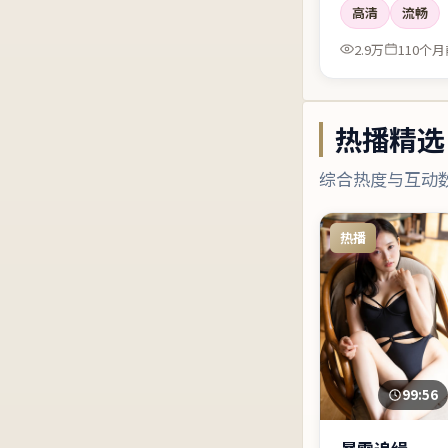
高清
流畅
2.9万
110个月
热播精选
综合热度与互动
热播
99:56