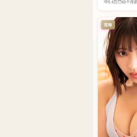
5.4万
65个月
首推