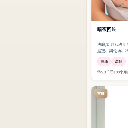
暗夜回响
法庭/对峙戏占比
据链、舆论场、
溅。
高清
流畅
5.3千
100个月
首推