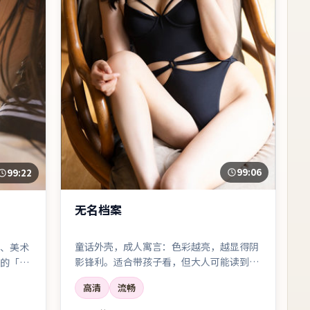
99:06
99:22
无名档案
童话外壳，成人寓言：色彩越亮，越显得阴
、美术
影锋利。适合带孩子看，但大人可能读到的
的「整
更多。
高清
流畅