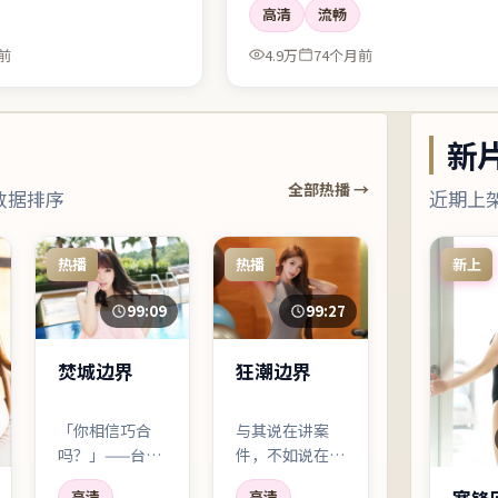
高清
流畅
前
4.9万
74个月前
新
全部热播 →
数据排序
近期上
热播
热播
新上
99:09
99:27
焚城边界
狂潮边界
「你相信巧合
与其说在讲案
吗？」——台词
件，不如说在讲
像钉子一样钉进
「人为什么会对
高清
高清