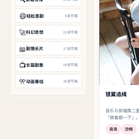
😄
轻松喜剧
6
部可播
🚀
科幻奇想
13
部可播
📖
剧情长片
27
部可播
📺
长篇剧集
30
部可播
🎌
动画番组
24
部可播
银翼追缉
音乐与剪辑像二
「跟着颤一下」
量。
高清
流畅