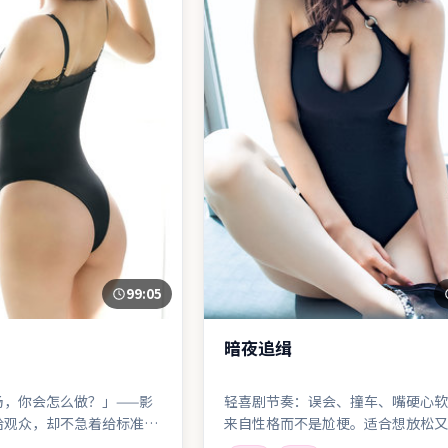
99:05
暗夜追缉
场，你会怎么做？」——影
轻喜剧节奏：误会、撞车、嘴硬心软
给观众，却不急着给标准答
来自性格而不是尬梗。适合想放松又
无脑片的观众。