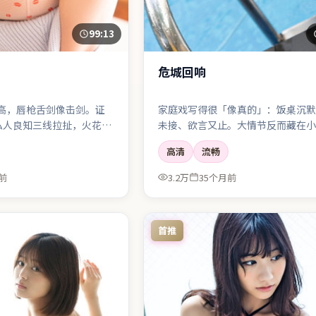
99:13
危城回响
高，唇枪舌剑像击剑。证
家庭戏写得很「像真的」：饭桌沉默
私人良知三线拉扯，火花四
未接、欲言又止。大情节反而藏在小
高清
流畅
前
3.2万
35个月前
首推