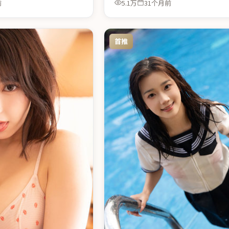
前
5.1万
31个月前
首推