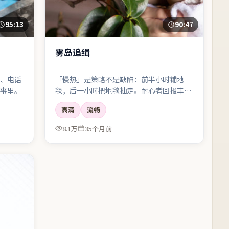
95:13
90:47
雾岛追缉
、电话
「慢热」是策略不是缺陷：前半小时铺地
事里。
毯，后一小时把地毯抽走。耐心者回报丰
厚。
高清
流畅
8.1万
35个月前