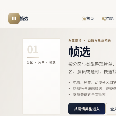
帧选
首页
电影
东亚影视 · 口碑与热度精选
01
帧选
分区 · 片单 · 播放
按分区与类型整理片单
名、演员或题材，快速
电影、剧集、动漫分区浏
热播榜与编辑精选，缩短
支持关键词全文检索
从爱情类型进入
全