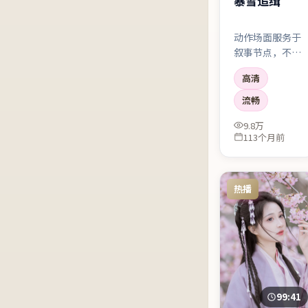
暴雪追缉
动作场面服务于
叙事节点，不是
为了炫而炫。伤
高清
痕会留下来，人
物也会因此改
流畅
变。
9.8万
113个月前
热播
99:41