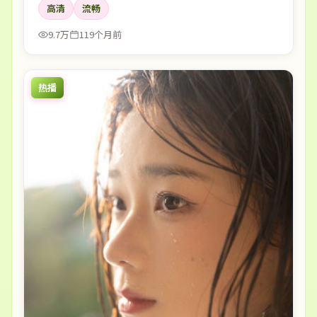
高清
流畅
9.7万
119个月前
热播