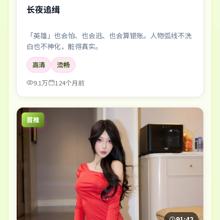
长夜追缉
「英雄」也会怕、也会逃、也会算错账。人物弧线不洗
白也不神化，脏得真实。
高清
流畅
9.1万
124个月前
首推
91:42