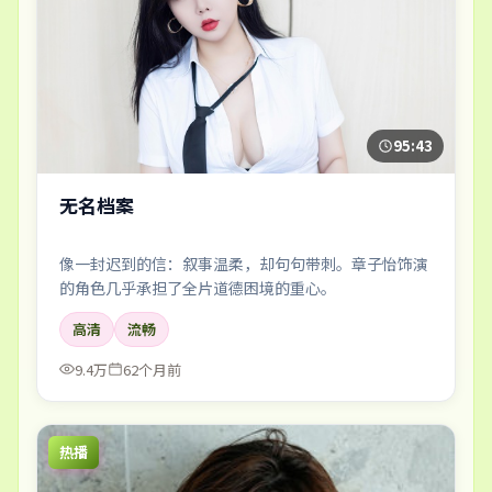
95:43
无名档案
像一封迟到的信：叙事温柔，却句句带刺。章子怡饰演
的角色几乎承担了全片道德困境的重心。
高清
流畅
9.4万
62个月前
热播