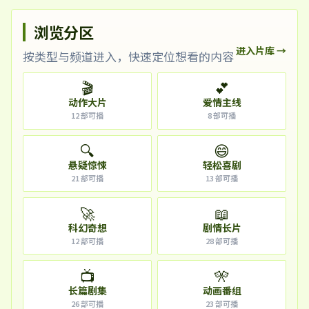
浏览分区
进入片库 →
按类型与频道进入，快速定位想看的内容
🎬
💕
动作大片
爱情主线
12
部可播
8
部可播
🔍
😄
悬疑惊悚
轻松喜剧
21
部可播
13
部可播
🚀
📖
科幻奇想
剧情长片
12
部可播
28
部可播
📺
🎌
长篇剧集
动画番组
26
部可播
23
部可播