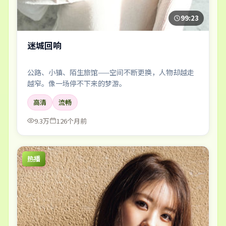
99:23
迷城回响
公路、小镇、陌生旅馆——空间不断更换，人物却越走
越窄。像一场停不下来的梦游。
高清
流畅
9.3万
126个月前
热播