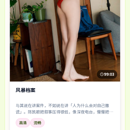
99:03
风暴档案
与其说在讲案件，不如说在讲「人为什么会对自己撒
谎」。陈凯歌把叙事压得很低，像深夜电台，慢慢把听
众引进雾里。
高清
流畅