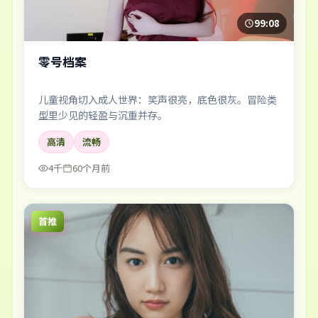
99:08
零号档案
儿童视角切入成人世界：笑声很亮，底色很灰。冒险类
型里少见的轻盈与沉重并存。
高清
流畅
4千
60个月前
首推