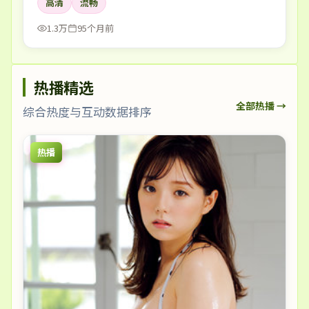
高清
流畅
1.3万
95个月前
热播精选
全部热播 →
综合热度与互动数据排序
热播