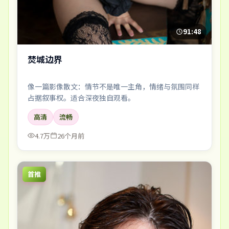
91:48
焚城边界
像一篇影像散文：情节不是唯一主角，情绪与氛围同样
占据叙事权。适合深夜独自观看。
高清
流畅
4.7万
26个月前
首推