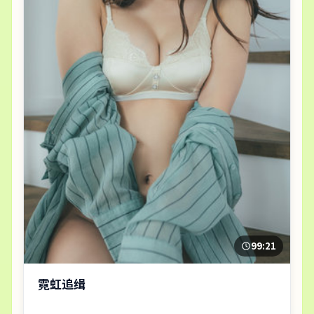
99:21
霓虹追缉