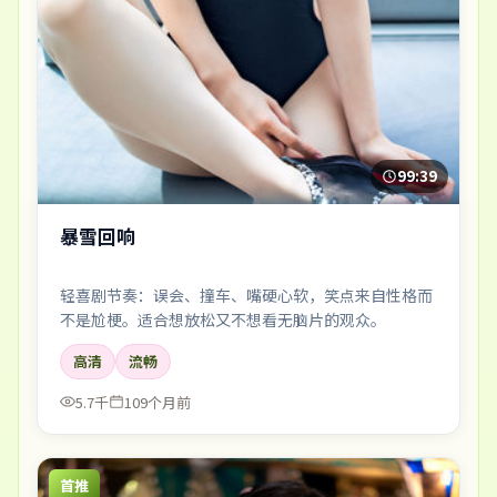
99:39
暴雪回响
轻喜剧节奏：误会、撞车、嘴硬心软，笑点来自性格而
不是尬梗。适合想放松又不想看无脑片的观众。
高清
流畅
5.7千
109个月前
首推