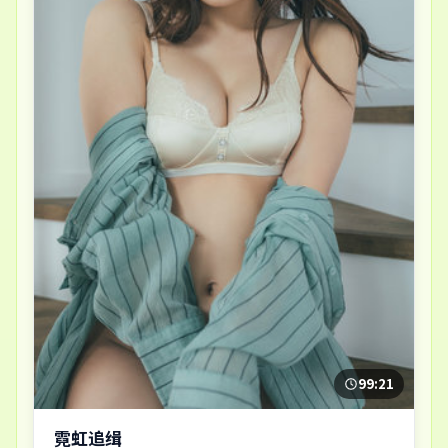
99:21
霓虹追缉