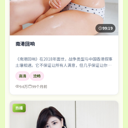
99:19
南港回响
《南港回响》在2018年面世，战争类型与中国香港叙事
土壤相遇。它不保证让所有人满意，但几乎保证让你记
住一两个镜头、一两句对白，以及散场后心里那点挥之
高清
流畅
不去的回声。
9.6万
99个月前
热播