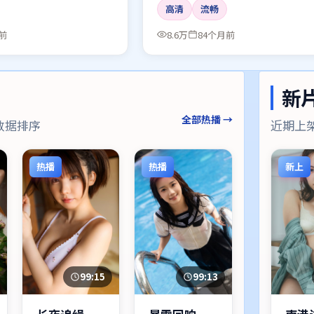
高清
流畅
前
8.6万
84个月前
新
全部热播 →
数据排序
近期上
热播
热播
新上
99:15
99:13