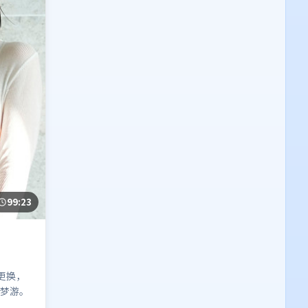
99:23
更换，
梦游。