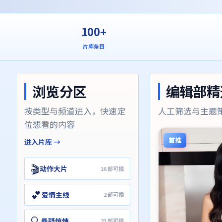
100+
片库条目
浏览分区
编辑部精
按类型与频道进入，快速定
人工筛选与主题
位想看的内容
首推
进入片库 →
🎬
动作大片
16
部可播
💕
爱情主线
2
部可播
🔍
悬疑惊悚
23
部可播