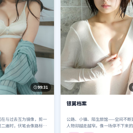
99:31
银翼档案
现在与过去互为镜像，剪一
公路、小镇、陌生旅馆——空间不断
第二遍时，伏笔会像路标一
人物却越走越窄。像一场停不下来的