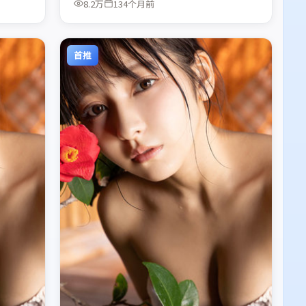
8.2万
134个月前
首推