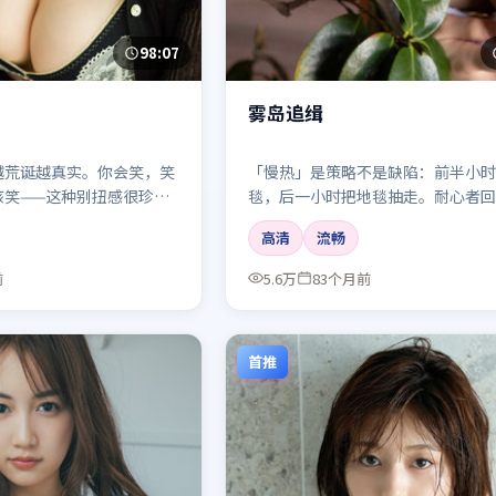
98:07
雾岛追缉
越荒诞越真实。你会笑，笑
「慢热」是策略不是缺陷：前半小时
该笑——这种别扭感很珍
毯，后一小时把地毯抽走。耐心者回
厚。
高清
流畅
前
5.6万
83个月前
首推