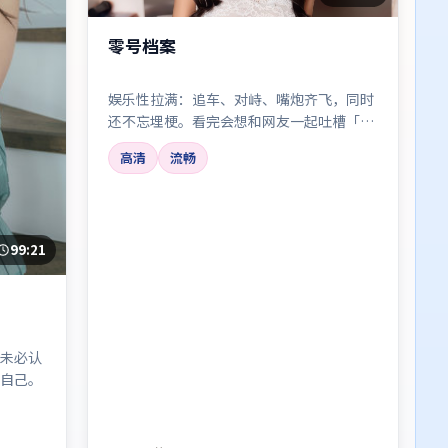
零号档案
娱乐性拉满：追车、对峙、嘴炮齐飞，同时
还不忘埋梗。看完会想和网友一起吐槽「这
也太离谱了吧——但好爽」。
高清
流畅
99:21
未必认
自己。