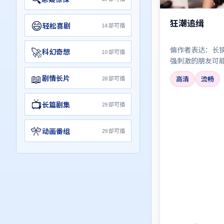
狂潮追缉
😄
轻松喜剧
14
部可播
🚀
偏作者表达：长
科幻奇想
10
部可播
强刺激的朋友可
会反复拉片。
📖
剧情长片
28
部可播
高清
流畅
📺
长篇剧集
29
部可播
🎌
动画番组
29
部可播