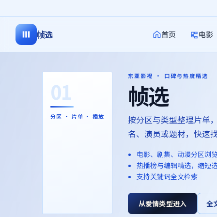
帧选
首页
电影
东亚影视 · 口碑与热度精选
01
帧选
分区 · 片单 · 播放
按分区与类型整理片单
名、演员或题材，快速
电影、剧集、动漫分区浏
热播榜与编辑精选，缩短
支持关键词全文检索
从爱情类型进入
全