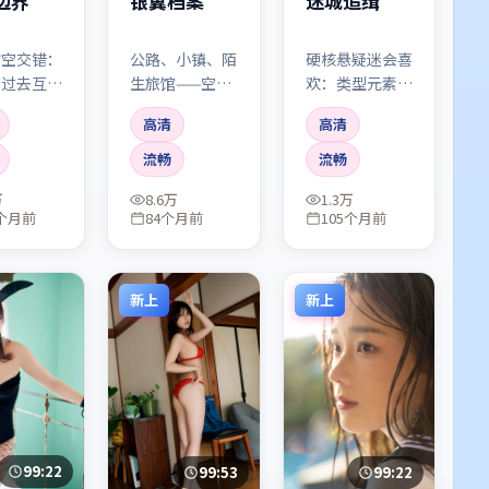
边界
银翼档案
迷城追缉
时空交错：
公路、小镇、陌
硬核悬疑迷会喜
与过去互为
生旅馆——空间
欢：类型元素致
，剪一刀就
不断更换，人物
敬与反讽并存，
高清
高清
血。看第二
却越走越窄。像
像在和资深观众
，伏笔会像
一场停不下来的
对暗号。
流畅
流畅
一样亮起
梦游。
万
8.6万
1.3万
2个月前
84个月前
105个月前
新上
新上
99:22
99:53
99:22