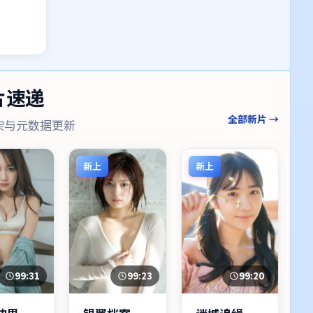
片速递
全部新片 →
架与元数据更新
新上
新上
99:31
99:23
99:20