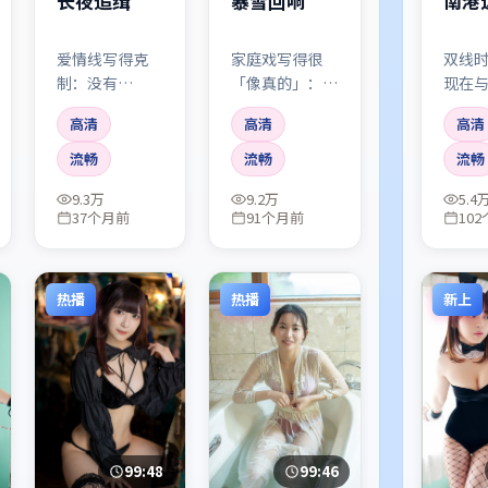
长夜追缉
暴雪回响
南港
爱情线写得克
家庭戏写得很
双线
制：没有
「像真的」：饭
现在
endless 误会，
桌沉默、电话未
镜像
高清
高清
高清
只有两个成年人
接、欲言又止。
会流
在现实里一点点
大情节反而藏在
遍时
流畅
流畅
流畅
让步、一点点坚
小事里。
路标
9.3万
9.2万
5.4
持。
来。
37个月前
91个月前
10
热播
热播
新上
99:48
99:46