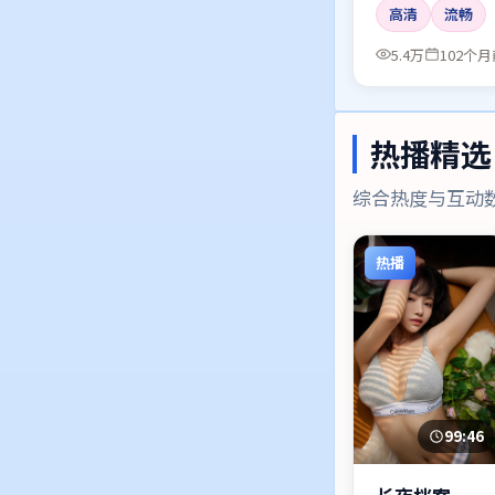
高清
流畅
5.4万
102个月
热播精选
综合热度与互动
热播
99:46