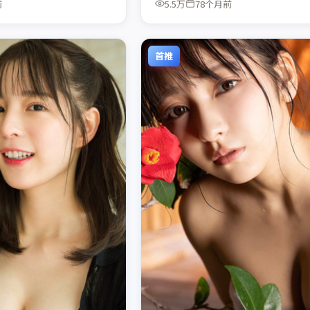
前
5.5万
78个月前
首推