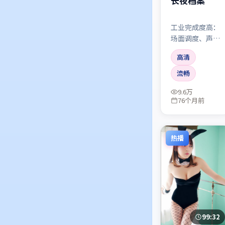
长夜档案
工业完成度高：
场面调度、声音
设计、美术统一
高清
在同一气质里。
中国香港制作里
流畅
少见的「整体
9.6万
感」。
76个月前
热播
99:32