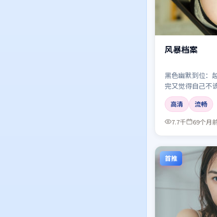
风暴档案
黑色幽默到位：
完又觉得自己不
贵。
高清
流畅
7.7千
69个月
首推