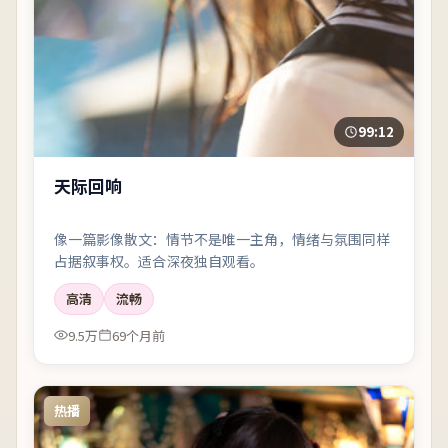
99:12
天际回响
像一篇影像散文：情节不是唯一主角，情绪与氛围同样
占据叙事权。适合深夜独自观看。
高清
流畅
9.5万
69个月前
热播