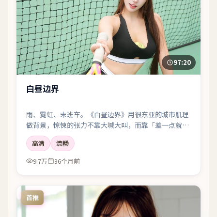
97:20
白昼边界
雨、霓虹、末班车。《白昼边界》用很东亚的城市肌理
做背景，惊悚的张力不靠大喊大叫，而靠「差一点就说
出口」的沉默。
高清
流畅
9.7万
36个月前
首推