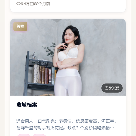
6.4万
88个月前
首推
99:25
危城档案
适合周末一口气刷完：节奏快、信息密度高，河正宇、
易烊千玺的对手戏火花足。缺点？个别桥段略煽情——
但瑕不掩瑜。