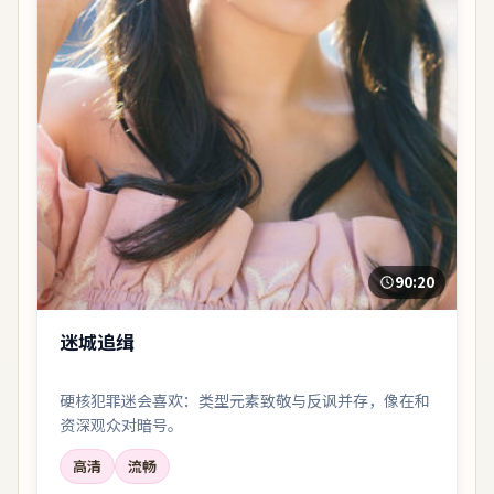
90:20
迷城追缉
硬核犯罪迷会喜欢：类型元素致敬与反讽并存，像在和
资深观众对暗号。
高清
流畅