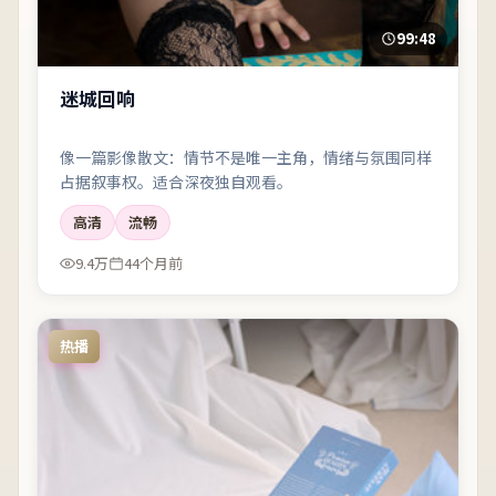
99:48
迷城回响
像一篇影像散文：情节不是唯一主角，情绪与氛围同样
占据叙事权。适合深夜独自观看。
高清
流畅
9.4万
44个月前
热播