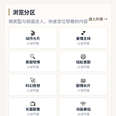
浏览分区
进入片库 →
按类型与频道进入，快速定位想看的内容
🎬
💕
动作大片
爱情主线
10
部可播
10
部可播
🔍
😄
悬疑惊悚
轻松喜剧
18
部可播
13
部可播
🚀
📖
科幻奇想
剧情长片
11
部可播
27
部可播
📺
🎌
长篇剧集
动画番组
22
部可播
26
部可播