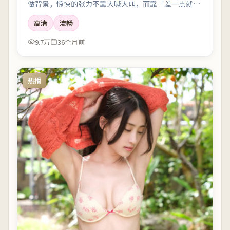
做背景，惊悚的张力不靠大喊大叫，而靠「差一点就说
出口」的沉默。
高清
流畅
9.7万
36个月前
热播