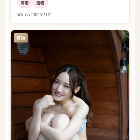
高清
流畅
5.7万
84个月前
首推