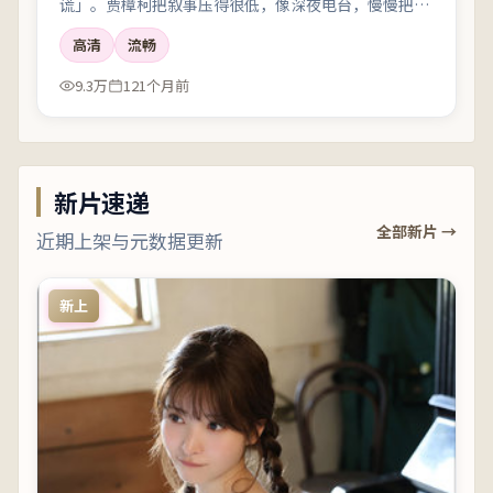
谎」。贾樟柯把叙事压得很低，像深夜电台，慢慢把听
众引进雾里。
高清
流畅
9.3万
121个月前
新片速递
全部新片 →
近期上架与元数据更新
新上