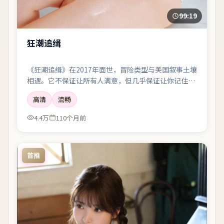
99:19
狂潮追缉
《狂潮追缉》在2017年面世，冒险类型与美国叙事土壤
相遇。它不保证让所有人满意，但几乎保证让你记住一
两个镜头、一两句对白，以及散场后心里那点挥之不去
高清
流畅
的回声。
4.4万
110个月前
首推