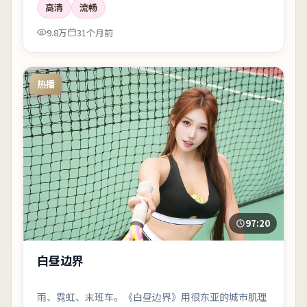
高清
流畅
9.8万
31个月前
热播
97:20
白昼边界
雨、霓虹、末班车。《白昼边界》用很东亚的城市肌理