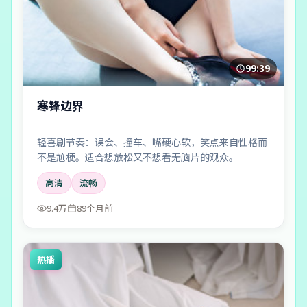
99:39
寒锋边界
轻喜剧节奏：误会、撞车、嘴硬心软，笑点来自性格而
不是尬梗。适合想放松又不想看无脑片的观众。
高清
流畅
9.4万
89个月前
热播