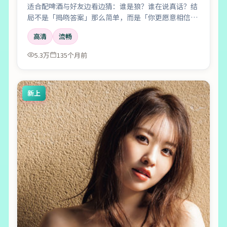
适合配啤酒与好友边看边猜：谁是狼？谁在说真话？结
局不是「揭晓答案」那么简单，而是「你更愿意相信
谁」。
高清
流畅
5.3万
135个月前
新上