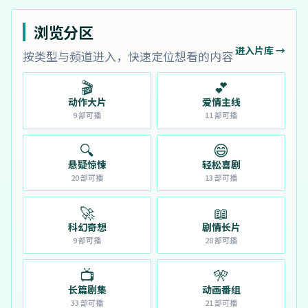
浏览分区
进入片库 →
按类型与频道进入，快速定位想看的内容
🎬
💕
动作大片
爱情主线
9
部可播
11
部可播
🔍
😄
悬疑惊悚
轻松喜剧
20
部可播
13
部可播
🚀
📖
科幻奇想
剧情长片
9
部可播
28
部可播
📺
🎌
长篇剧集
动画番组
33
部可播
21
部可播