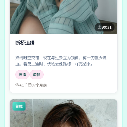
99:31
断桥追缉
双线时空交错：现在与过去互为镜像，剪一刀就会流
血。看第二遍时，伏笔会像路标一样亮起来。
高清
流畅
4.1千
37个月前
首推