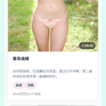
99:40
雾岛追缉
台词密度高，信息藏在玩笑里。建议打开字幕；第二遍
你会捡到很多第一遍漏掉的针。
高清
流畅
4.6万
111个月前