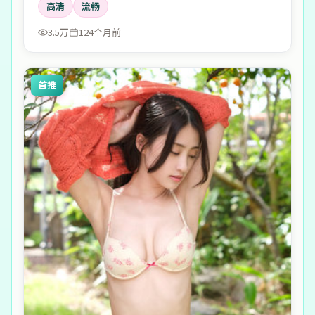
高清
流畅
的回声。
3.5万
124个月前
首推