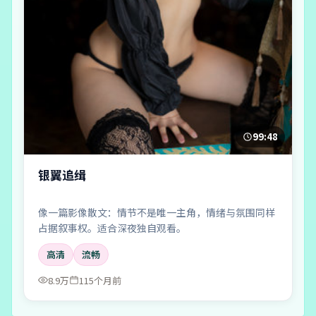
99:48
银翼追缉
像一篇影像散文：情节不是唯一主角，情绪与氛围同样
占据叙事权。适合深夜独自观看。
高清
流畅
8.9万
115个月前