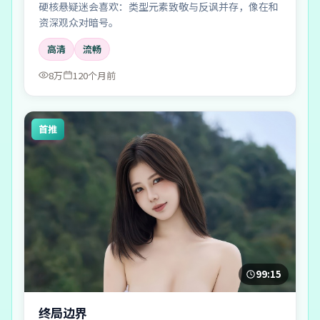
硬核悬疑迷会喜欢：类型元素致敬与反讽并存，像在和
资深观众对暗号。
高清
流畅
8万
120个月前
首推
99:15
终局边界