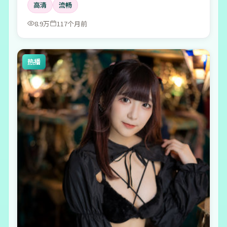
高清
流畅
8.9万
117个月前
热播