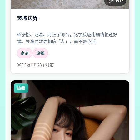
99:02
焚城边界
章子怡、汤唯、河正宇同台，化学反应比剧情梗还好
看。导演显然更相信「人」，而不是花活。
高清
流畅
9.3万
128个月前
热播