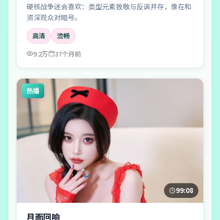
硬核战争迷会喜欢：类型元素致敬与反讽并存，像在和
资深观众对暗号。
高清
流畅
9.2万
37个月前
热播
99:08
月面回响