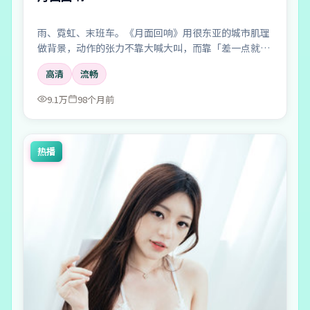
雨、霓虹、末班车。《月面回响》用很东亚的城市肌理
做背景，动作的张力不靠大喊大叫，而靠「差一点就说
出口」的沉默。
高清
流畅
9.1万
98个月前
热播