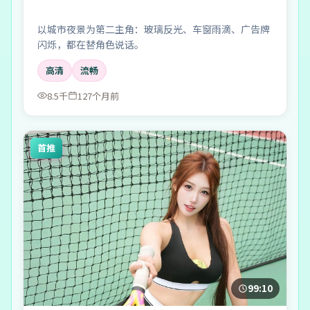
以城市夜景为第二主角：玻璃反光、车窗雨滴、广告牌
闪烁，都在替角色说话。
高清
流畅
8.5千
127个月前
首推
99:10