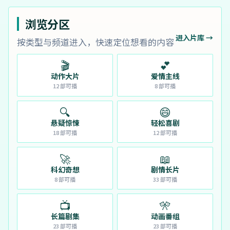
浏览分区
进入片库 →
按类型与频道进入，快速定位想看的内容
🎬
💕
动作大片
爱情主线
12
部可播
8
部可播
🔍
😄
悬疑惊悚
轻松喜剧
18
部可播
12
部可播
🚀
📖
科幻奇想
剧情长片
8
部可播
33
部可播
📺
🎌
长篇剧集
动画番组
23
部可播
23
部可播