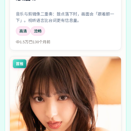
音乐与剪辑像二重奏：鼓点落下时，画面会「跟着颤一
下」。视听语言比台词更有信息量。
高清
流畅
1.5万
130个月前
首推