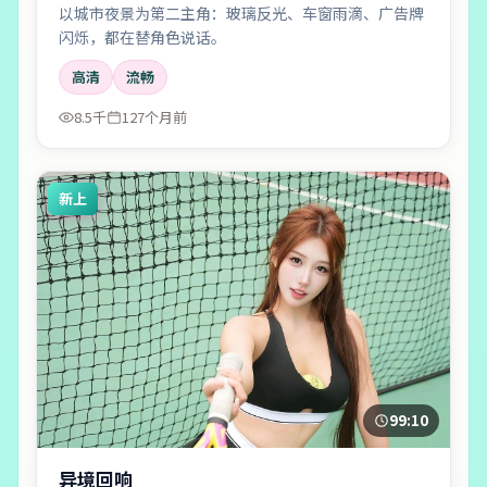
以城市夜景为第二主角：玻璃反光、车窗雨滴、广告牌
闪烁，都在替角色说话。
高清
流畅
8.5千
127个月前
新上
99:10
异境回响