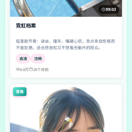
99:03
霓虹档案
轻喜剧节奏：误会、撞车、嘴硬心软，笑点来自性格而
不是尬梗。适合想放松又不想看无脑片的观众。
高清
流畅
6.8万
26个月前
首推