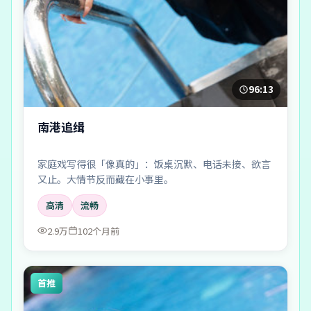
96:13
南港追缉
家庭戏写得很「像真的」：饭桌沉默、电话未接、欲言
又止。大情节反而藏在小事里。
高清
流畅
2.9万
102个月前
首推