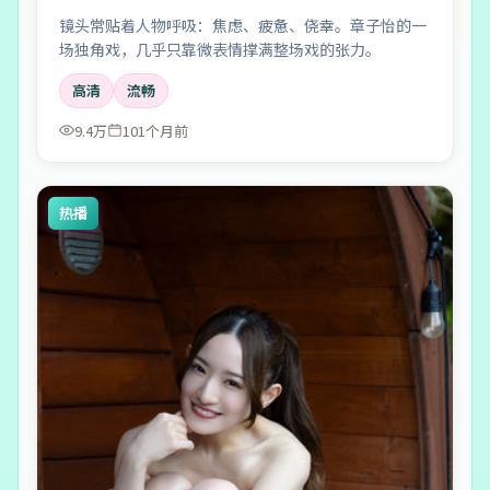
镜头常贴着人物呼吸：焦虑、疲惫、侥幸。章子怡的一
场独角戏，几乎只靠微表情撑满整场戏的张力。
高清
流畅
9.4万
101个月前
热播