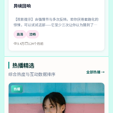
异境回响
【观影提示】含强情节与多次反转。若你厌倦套路化的
惊悚，可以试试这部——它至少三次让你以为猜到了真
相。
高清
流畅
3.4万
124个月前
热播精选
全部热播 →
综合热度与互动数据排序
热播