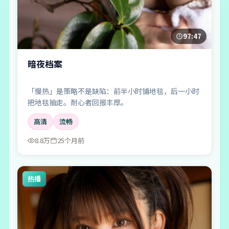
97:47
暗夜档案
「慢热」是策略不是缺陷：前半小时铺地毯，后一小时
把地毯抽走。耐心者回报丰厚。
高清
流畅
8.8万
25个月前
热播