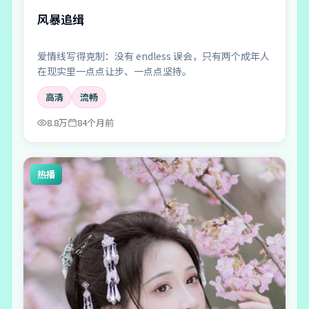
风暴追缉
爱情线写得克制：没有 endless 误会，只有两个成年人
在现实里一点点让步、一点点坚持。
高清
流畅
8.8万
84个月前
热播