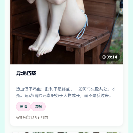
99:14
异境档案
热血但不鸡血：胜利不是终点，「如何与失败共处」才
是。运动/冒险元素服务于人物成长，而不是反过来。
高清
流畅
5万
136个月前