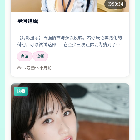
99:34
星河追缉
【观影提示】含强情节与多次反转。若你厌倦套路化的
科幻，可以试试这部——它至少三次让你以为猜到了真
相。
高清
流畅
9.7万
95个月前
热播